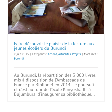
Faire découvrir le plaisir de la lecture aux
jeunes écoliers du Burundi
2 juin 2015
|
Catégories :
Actions
,
Actualités
,
Projets
|
Mots-clés :
Burundi
Au Burundi, la répartition des 3 000 livres
mis à disposition de l'Ambassade de
France par Biblionef en 2014, se poursuit
et c'est au tour de l'école Kanyosha III, à
Bujumbura, d'inaugurer sa bibliothèque...