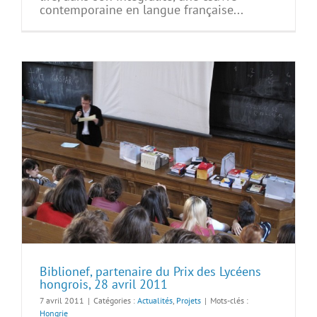
contemporaine en langue française...
Biblionef, partenaire du Prix des Lycéens
hongrois, 28 avril 2011
7 avril 2011
|
Catégories :
Actualités
,
Projets
|
Mots-clés :
Hongrie