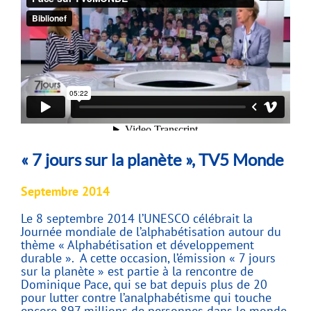
« 7 jours sur la planète », TV5 Monde
Septembre 2014
Le 8 septembre 2014 l’UNESCO célébrait la
Journée mondiale de l’alphabétisation autour du
thème « Alphabétisation et développement
durable ». A cette occasion, l’émission « 7 jours
sur la planète » est partie à la rencontre de
Dominique Pace, qui se bat depuis plus de 20
pour lutter contre l’analphabétisme qui touche
encore 897 millions de personnes dans le monde.