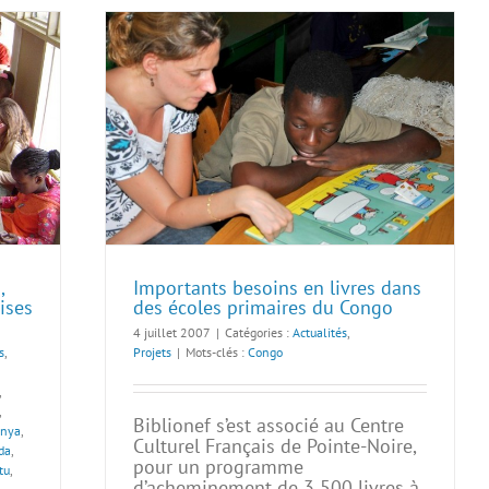
,
Importants besoins en livres dans
ises
des écoles primaires du Congo
4 juillet 2007
|
Catégories :
Actualités
,
s
,
Projets
|
Mots-clés :
Congo
,
,
Biblionef s’est associé au Centre
enya
,
Culturel Français de Pointe-Noire,
da
,
pour un programme
tu
,
d’acheminement de 3 500 livres à