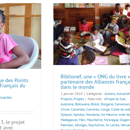
Biblionef, une « ONG du livre »
se des Points
partenaire des Alliances frança
t Français du
dans le monde
1 janvier 2010
|
Catégories :
Actions
,
Actualité
tualités
,
Projects
,
Projets
|
Mots-clés :
Afrique du Sud
,
Australie
,
Botswana
,
Brésil
,
Bulgarie
,
Cameroun
Chine
,
Colombie
,
Comores
,
Congo
,
Corée du sud
Djibouti
,
Gambie
,
Honduras
,
Ile Maurice
,
Inde
,
K
Madagascar
,
Mali
,
Mauritanie
,
Nicaragua
,
Ougan
3, le projet
Pakistan
,
Sénégal
,
Seychelles
,
Sri Lanka
,
Vanua
t avec