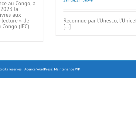
Zambie
,
Zimbabwe
nce au Congo, a
 2023 la
ivres aux
-lecture » de
Reconnue par l’Unesco, l’Unice
du Congo (IFC)
[...]
droits réservés | Agence WordPress:
Maintenance WP