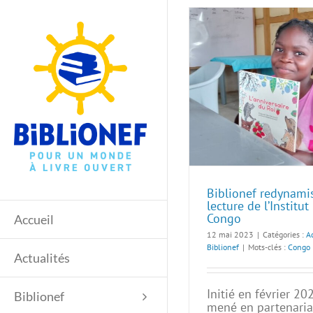
Passer
au
contenu
Biblionef redynami
lecture de l’Institu
Congo
Accueil
12 mai 2023
|
Catégories :
Ac
Biblionef
|
Mots-clés :
Congo
Actualités
Initié en février 202
Biblionef
mené en partenaria