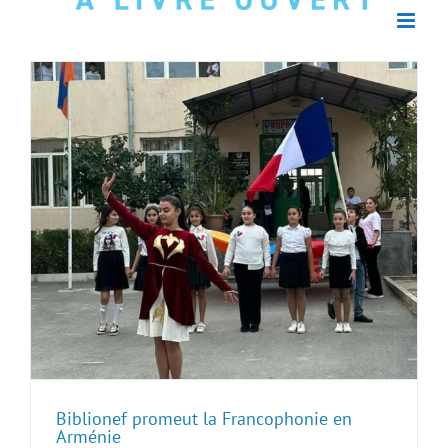
Biblionef promeut la Francophonie en
Arménie