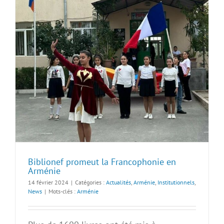
Biblionef promeut la Francophonie en
Arménie
14 février 2024
|
Catégories :
Actualités
,
Arménie
,
Institutionnels
,
News
|
Mots-clés :
Arménie