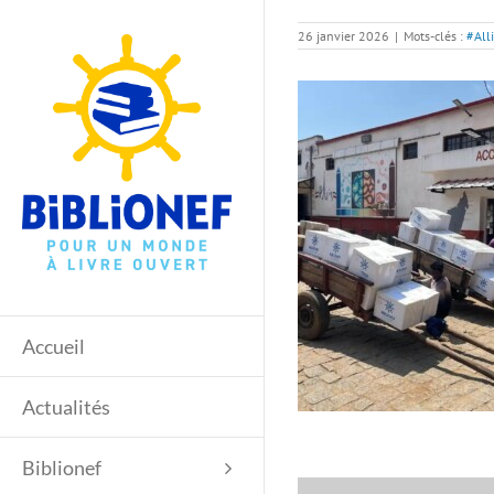
Passer
au
26 janvier 2026
|
Mots-clés :
#All
contenu
Accueil
Actualités
Biblionef