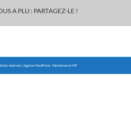
US A PLU : PARTAGEZ-LE !
droits réservés | Agence WordPress:
Maintenance WP