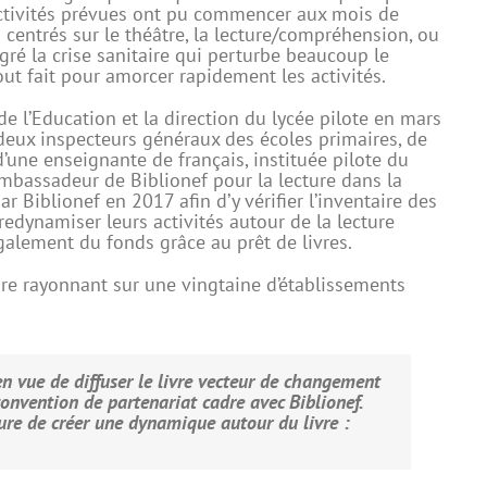
s activités prévues ont pu commencer aux mois de
 centrés sur le théâtre, la lecture/compréhension, ou
gré la crise sanitaire qui perturbe beaucoup le
out fait pour amorcer rapidement les activités.
 l’Education et la direction du lycée pilote en mars
 deux inspecteurs généraux des écoles primaires, de
d’une enseignante de français, instituée pilote du
u ambassadeur de Biblionef pour la lecture dans la
ar Biblionef en 2017 afin d’y vérifier l’inventaire des
redynamiser leurs activités autour de la lecture
également du fonds grâce au prêt de livres.
ure rayonnant sur une vingtaine d’établissements
n vue de diffuser le livre vecteur de changement
convention de partenariat cadre avec Biblionef.
ure de créer une dynamique autour du livre :