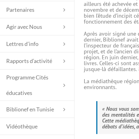
ailleurs été achevée e
novembre et de décembr
Partenaires
bien l’étude d’incipit 
fonctionnement des étab
Agir avec Nous
Après avoir signé une 
dernier, Biblionef ava
Lettres d’info
l’inspecteur de françai
projet, et de l’ancien 
région. En juin dernier,
Rapports d’activité
livres. Celles-ci sont 
jusque-là défaillantes.
Programme Cités
La médiathèque régiona
environnants.
éducatives
« Nous vous somm
Biblionef en Tunisie
des mentalités e
Cette médiathèq
débats d’idées, 
Vidéothèque