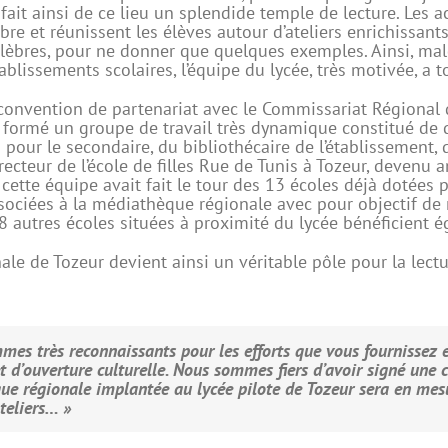
t fait ainsi de ce lieu un splendide temple de lecture. Le
e et réunissent les élèves autour d’ateliers enrichissants
célèbres, pour ne donner que quelques exemples. Ainsi, mal
lissements scolaires, l’équipe du lycée, très motivée, a t
convention de partenariat avec le Commissariat Régional de
it formé un groupe de travail très dynamique constitué de
s pour le secondaire, du bibliothécaire de l’établissement, 
directeur de l’école de filles Rue de Tunis à Tozeur, deven
 cette équipe avait fait le tour des 13 écoles déjà dotées p
associées à la médiathèque régionale avec pour objectif de 
 8 autres écoles situées à proximité du lycée bénéficient 
le de Tozeur devient ainsi un véritable pôle pour la lect
es très reconnaissants pour les efforts que vous fournissez e
t d’ouverture culturelle. Nous sommes fiers d’avoir signé une 
ue régionale implantée au lycée pilote de Tozeur sera en mes
ateliers… »