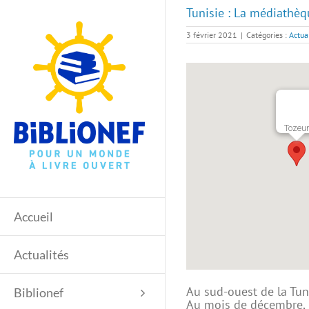
Passer
Tunisie : La médiathèq
au
contenu
3 février 2021
|
Catégories :
Actua
Tozeu
Accueil
Actualités
Au sud-ouest de la Tuni
Biblionef
Au mois de décembre, l