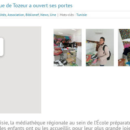
ue de Tozeur a ouvert ses portes
lités
,
Association
,
Biblionef
,
News
,
Une
|
Mots-clés :
Tunisie
r
sie, la médiathèque régionale au sein de l’École préparatoi
es enfants ont pu les accueillir, pour leur plus grande jo