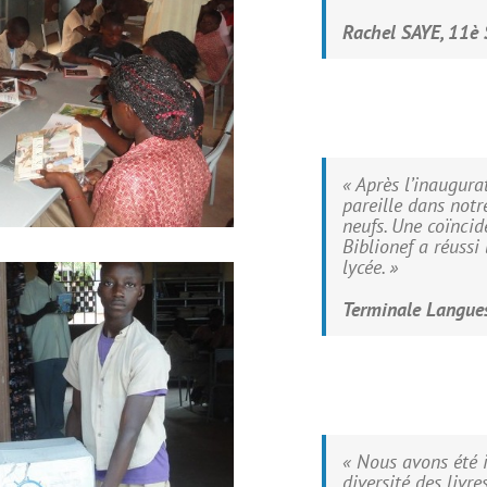
Rachel SAYE, 11è 
« Après l’inaugura
pareille dans notr
neufs. Une coïncide
Biblionef a réussi
lycée. »
Terminale Langues
« Nous avons été i
diversité des livre