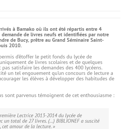
rrivés à Bamako où ils ont été répartis entre 4
n demande de livres neufs et identifiées par notre
andre de Bucy, prêtre au Grand Séminaire Saint-
uis 2010.
permis d’étoffer le petit fonds du lycée de
uniquement de livres scolaires et de quelques
 pas satisfaire les demandes des 400 lycéens.
uscité un tel engouement qu’un concours de lecture a
encourager les élèves à développer des habitudes de
s sont parvenus témoignent de cet enthousiasme :
 première Lectrice 2013-2014 du lycée de
ec un total de 27 livres. (…) BIBLIONEF a suscité
, cet amour de la lecture. »