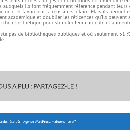
ofesseurs formés à la gestion d’un fonds documentaire et 
auxquels ils font fréquemment référence pendant leurs cou
ment et favorisent la réussite scolaire. Mais ils permetten
ent académique et d’oublier les réticences qu’ils peuvent av
iche et esthétique pour stimuler leur curiosité et aliment
iste pas de bibliothèques publiques et où seulement 31 % d
le.
US A PLU : PARTAGEZ-LE !
droits réservés | Agence WordPress:
Maintenance WP