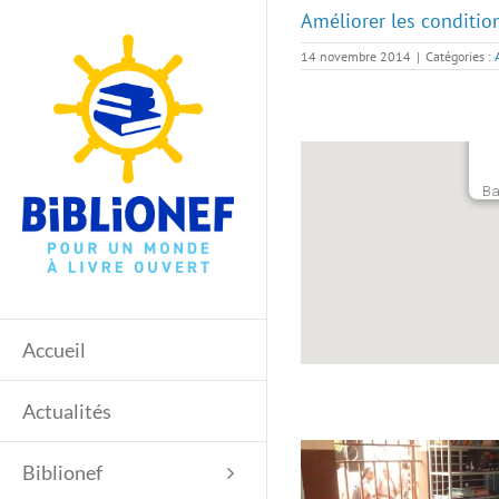
Passer
Améliorer les condition
au
contenu
14 novembre 2014
|
Catégories :
Ba
Accueil
Actualités
Biblionef