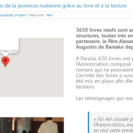
s de la jeunesse malienne grâce au livre et à la lecture
Actualités
,
Projets
|
Mots-clés :
Mali
3650 livres neufs sont a
structures, toutes très e
partenaire, le Père Alex
Augustin de Bamako dep
mako, Mali
A Parana, 650 livres ont 
l’Annonciation composé 
romans qui ne pouvaient
L’arrivée des livres a s
été mis en place afin d’
lecteurs.
Les témoignages qui nou
« J’ai été classée
l’Annonciation, av
en moi cette envie