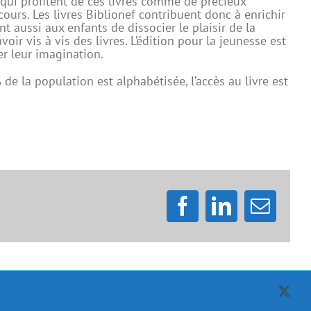
qui profitent de ces livres comme de précieux
rs. Les livres Biblionef contribuent donc à enrichir
t aussi aux enfants de dissocier le plaisir de la
oir vis à vis des livres. L’édition pour la jeunesse est
er leur imagination.
e la population est alphabétisée, l’accès au livre est
Facebook
LinkedIn
Email
X