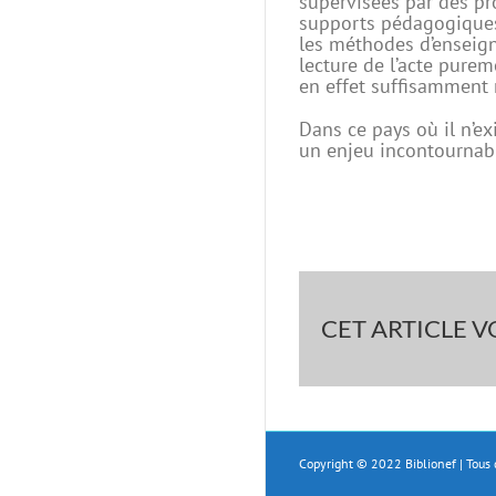
supervisées par des pr
supports pédagogiques 
les méthodes d’enseigne
lecture de l’acte purem
en effet suffisamment r
Dans ce pays où il n’ex
un enjeu incontournab
CET ARTICLE VO
Copyright © 2022 Biblionef | Tous 