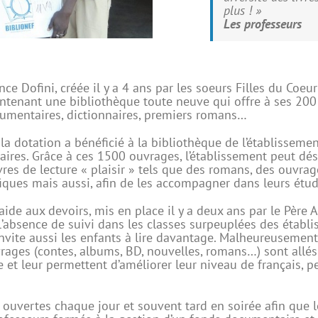
plus ! »
Les professeurs
nce Dofini, créée il y a 4 ans par les soeurs Filles du Co
maintenant une bibliothèque toute neuve qui offre à ses 20
ocumentaires, dictionnaires, premiers romans…
e la dotation a bénéficié à la bibliothèque de l’établissem
ires. Grâce à ces 1500 ouvrages, l’établissement peut dé
vres de lecture « plaisir » tels que des romans, des ouvrag
iques mais aussi, afin de les accompagner dans leurs étud
’aide aux devoirs, mis en place il y a deux ans par le Pèr
r l’absence de suivi dans les classes surpeuplées des étab
invite aussi les enfants à lire davantage. Malheureusement
vrages (contes, albums, BD, nouvelles, romans…) sont allés
 et leur permettent d’améliorer leur niveau de français, p
ouvertes chaque jour et souvent tard en soirée afin que le