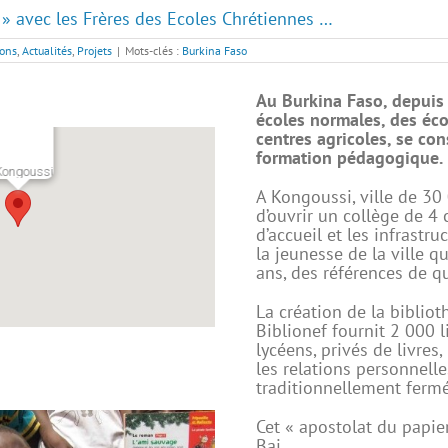
r » avec les Frères des Ecoles Chrétiennes …
ions
,
Actualités
,
Projets
|
Mots-clés :
Burkina Faso
Au Burkina Faso, depuis 
écoles normales, des écol
centres agricoles, se con
formation pédagogique.
Kongoussi
A Kongoussi, ville de 30
d’ouvrir un collège de 4
d’accueil et les infrastr
la jeunesse de la ville 
ans, des références de qu
La création de la biblio
Biblionef fournit 2 000 li
lycéens, privés de livres
les relations personnell
traditionnellement ferm
Cet « apostolat du papie
Bai.