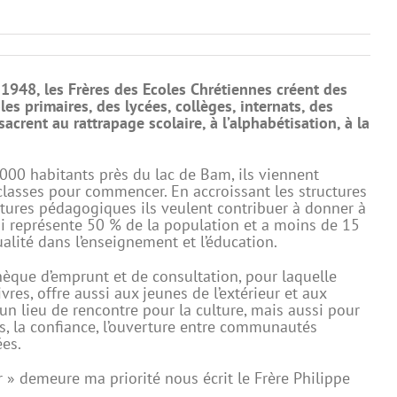
1948, les Frères des Ecoles Chrétiennes créent des
es primaires, des lycées, collèges, internats, des
sacrent au rattrapage scolaire, à l’alphabétisation, à la
 000 habitants près du lac de Bam, ils viennent
 classes pour commencer. En accroissant les structures
uctures pédagogiques ils veulent contribuer à donner à
qui représente 50 % de la population et a moins de 15
alité dans l’enseignement et l’éducation.
thèque d’emprunt et de consultation, pour laquelle
vres, offre aussi aux jeunes de l’extérieur et aux
, un lieu de rencontre pour la culture, mais aussi pour
es, la confiance, l’ouverture entre communautés
ées.
r » demeure ma priorité nous écrit le Frère Philippe