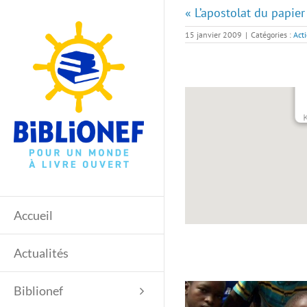
Passer
« L’apostolat du papie
au
contenu
15 janvier 2009
|
Catégories :
Act
Accueil
Actualités
Biblionef