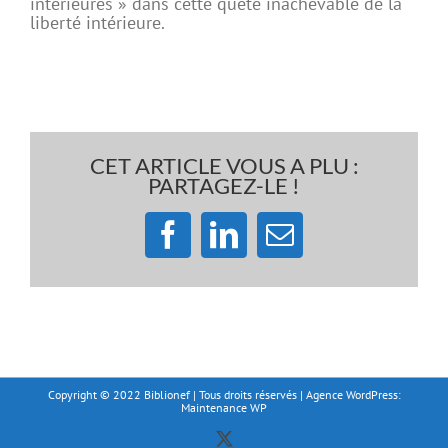
intérieures » dans cette quête inachevable de la
liberté intérieure.
CET ARTICLE VOUS A PLU :
PARTAGEZ-LE !
Facebook
LinkedIn
Email
Copyright © 2022 Biblionef | Tous droits réservés | Agence WordPress:
Maintenance WP
X